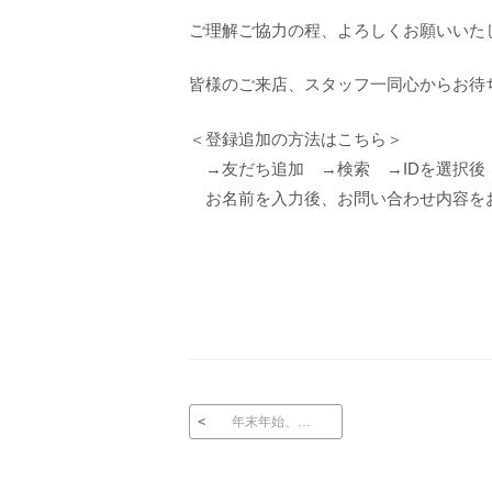
ご理解ご協力の程、よろしくお願いいた
皆様のご来店、スタッフ一同心からお待
＜登録追加の方法はこちら＞
→友だち追加 →検索 →IDを選択後【
お名前を入力後、お問い合わせ内容を
投稿ナビゲーション
年末年始、…