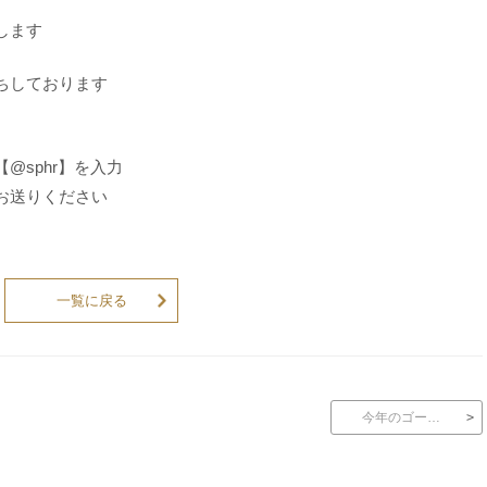
します
ちしております
@sphr】を入力
お送りください
一覧に戻る
今年のゴー…