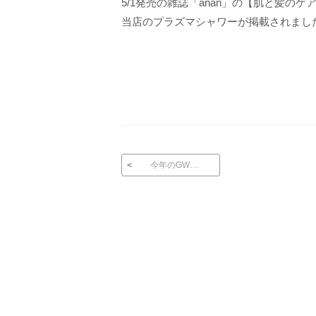
5/1発売の雑誌「anan」の【肌と髪のケ
当店のプラズマシャワーが掲載されまし
投稿ナビゲーション
今年のGW…