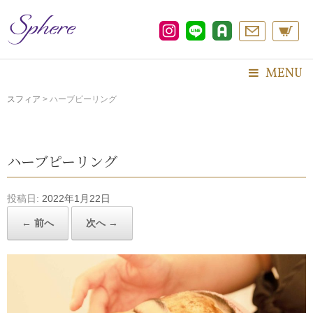
コ
ン
テ
ン
ツ
MENU
へ
ス
スフィア
>
ハーブピーリング
キ
ッ
プ
ハーブピーリング
投稿日:
2022年1月22日
← 前へ
次へ →