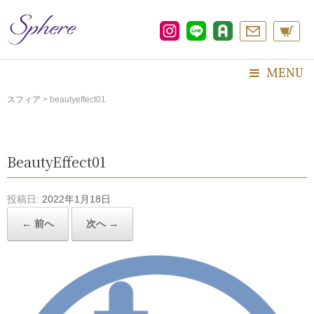
コ
ン
テ
ン
ツ
MENU
へ
ス
スフィア
>
beautyeffect01
キ
ッ
プ
BeautyEffect01
投稿日:
2022年1月18日
← 前へ
次へ →