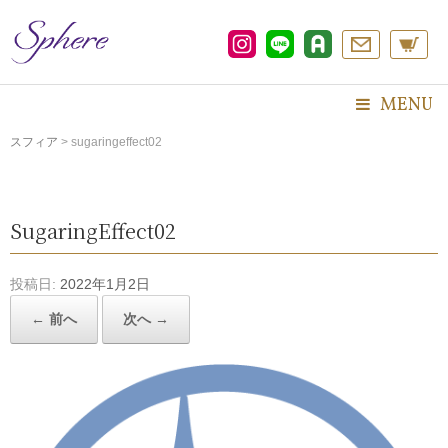
コ
ン
テ
ン
ツ
MENU
へ
ス
スフィア
>
sugaringeffect02
キ
ッ
プ
SugaringEffect02
投稿日:
2022年1月2日
← 前へ
次へ →