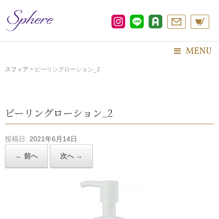
コ
ン
テ
ン
ツ
MENU
へ
ス
スフィア
>
ピーリングローション_2
キ
ッ
プ
ピーリングローション_2
投稿日:
2021年6月14日
← 前へ
次へ →