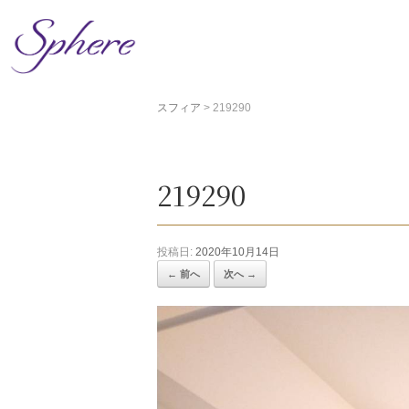
コ
ン
テ
ン
ツ
スフィア
>
219290
へ
ス
キ
ッ
219290
プ
投稿日:
2020年10月14日
← 前へ
次へ →