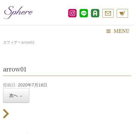
コ
ン
テ
ン
ツ
MENU
へ
ス
スフィア
>
arrow01
キ
ッ
プ
arrow01
投稿日:
2020年7月18日
次へ →