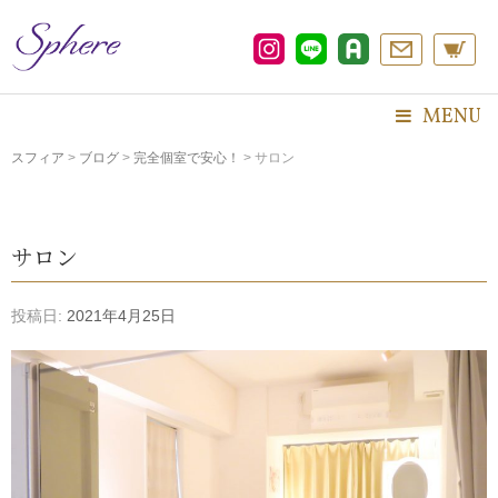
コ
ン
テ
ン
ツ
MENU
へ
ス
スフィア
>
ブログ
>
完全個室で安心！
>
サロン
キ
ッ
プ
サロン
投稿日:
2021年4月25日