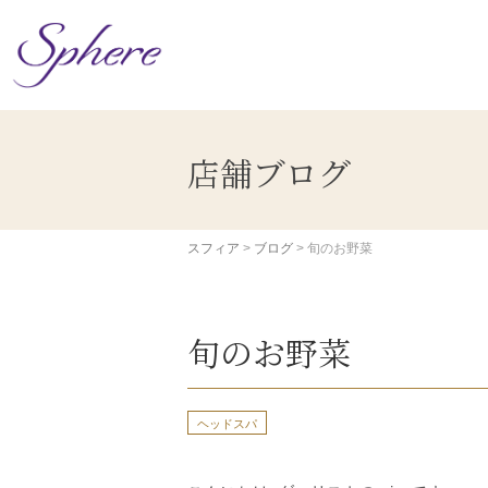
コ
ン
テ
ン
ツ
へ
ス
店舗ブログ
キ
ッ
プ
スフィア
>
ブログ
>
旬のお野菜
旬のお野菜
ヘッドスパ