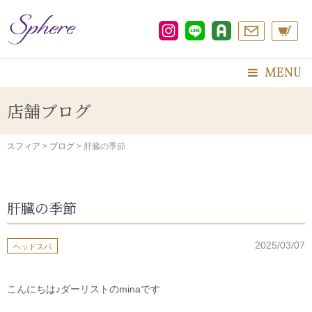
コ
ン
テ
ン
ツ
MENU
へ
ス
店舗ブログ
キ
ッ
プ
スフィア
>
ブログ
>
肝臓の季節
肝臓の季節
2025/03/07
ヘッドスパ
こんにちは♪ダーリストのminaです