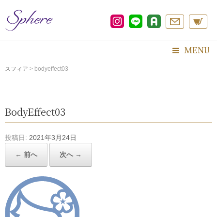
コ
ン
テ
ン
ツ
MENU
へ
ス
スフィア
>
bodyeffect03
キ
ッ
プ
BodyEffect03
投稿日:
2021年3月24日
← 前へ
次へ →