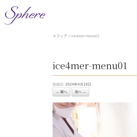
コ
ン
テ
ン
ツ
スフィア
>
ice4mer-menu01
へ
ス
キ
ッ
ice4mer-menu01
プ
投稿日:
2024年4月18日
← 前へ
次へ →