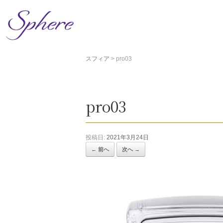
コ
ン
テ
ン
ツ
スフィア
>
pro03
へ
ス
キ
ッ
pro03
プ
投稿日:
2021年3月24日
← 前へ
次へ →