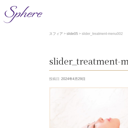
コ
ン
テ
ン
ツ
スフィア
>
slide05
>
slider_treatment-menu002
へ
ス
キ
ッ
slider_treatment-
プ
投稿日:
2024年4月29日