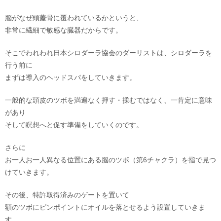
脳がなぜ頭蓋骨に覆われているかというと、
非常に繊細で敏感な臓器だからです。
そこでわれわれ日本シロダーラ協会のダーリストは、シロダーラを
行う前に
まずは導入のヘッドスパをしていきます。
一般的な頭皮のツボを満遍なく押す・揉むではなく、一肯定に意味
があり
そして瞑想へと促す準備をしていくのです。
さらに
お一人お一人異なる位置にある脳のツボ（第6チャクラ）を指で見つ
けていきます。
その後、特許取得済みのゲートを置いて
額のツボにピンポイントにオイルを落とせるよう設置していきま
す。