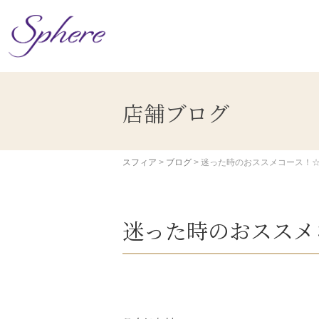
コ
ン
テ
ン
ツ
へ
ス
店舗ブログ
キ
ッ
プ
スフィア
>
ブログ
>
迷った時のおススメコース！☆
迷った時のおススメ