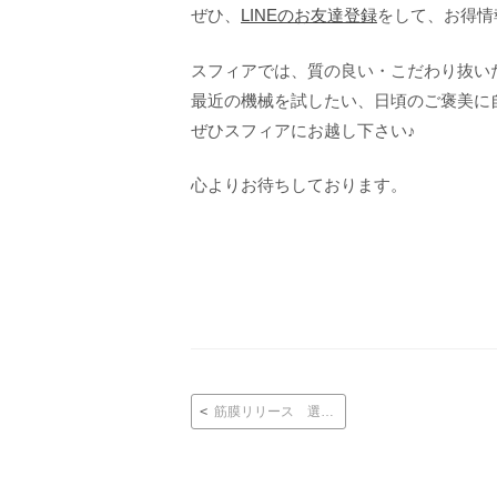
ぜひ、
LINEのお友達登録
をして、お得情
スフィアでは、質の良い・こだわり抜い
最近の機械を試したい、日頃のご褒美に
ぜひスフィアにお越し下さい♪
心よりお待ちしております。
投稿ナビゲーション
筋膜リリース 選べる美脚