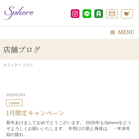
コ
ン
テ
ン
ツ
MENU
へ
ス
店舗ブログ
キ
ッ
プ
スフィア
>
ブログ
2026/01/01
Limited
1月限定キャンペーン
新年あけましておめでとうございます。 2026年もSphereをどう
ぞよろしくお願いいたします。 年明けの肌と身体は、 ・年末年
始の疲れ…